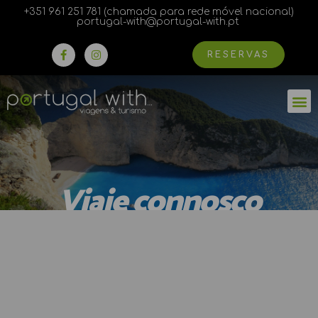
Skip
+351 961 251 781 (chamada para rede móvel nacional)
to
portugal-with@portugal-with.pt
content
F
I
RESERVAS
a
n
c
s
e
t
b
a
M
o
g
o
r
k
a
-
m
f
Viaje connosco