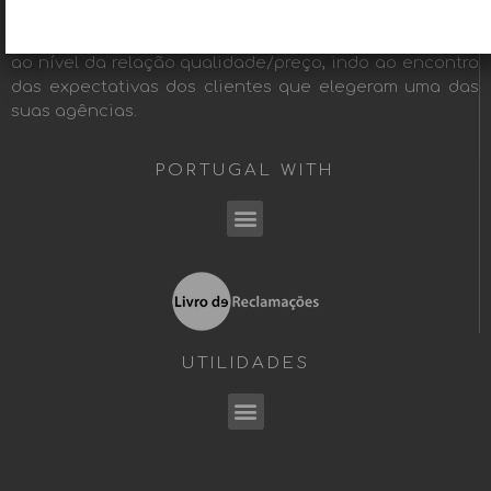
selecionadas pela sua experiência e profissionalismo e
que têm como objetivo comum prestar o melhor serviço
ao nível da relação qualidade/preço, indo ao encontro
das expectativas dos clientes que elegeram uma das
suas agências.
PORTUGAL WITH
Menu
UTILIDADES
Menu