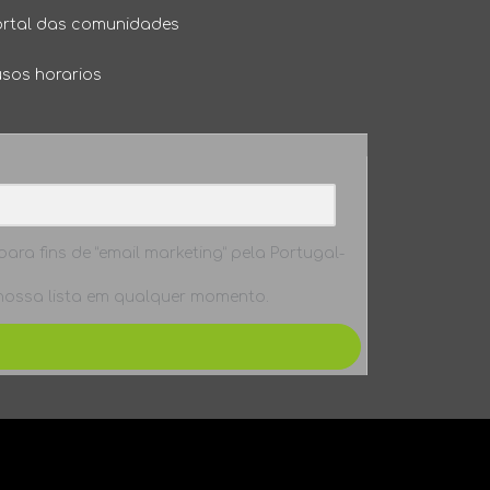
ortal das comunidades
usos horarios
ara fins de “email marketing” pela Portugal-
 nossa lista em qualquer momento.