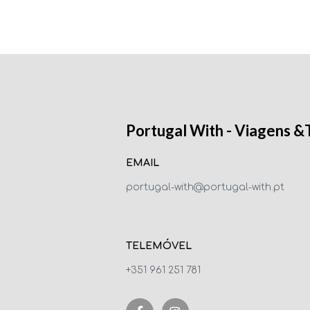
Portugal With - Viagens &
EMAIL
portugal-with@portugal-with.pt
TELEMÓVEL
+351 961 251 781
F
I