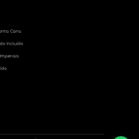
Punta Cana
udo Incluído
Imperiais
uído