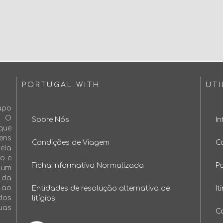
PORTUGAL WITH
UTI
upo
. O
Sobre Nós
I
que
ens
Condições de Viagem
C
ela
mo e
Ficha Informativa Normalizada
P
mum
l da
 ao
Entidades de resolução alternativa de
It
dos
litígios
uas
C