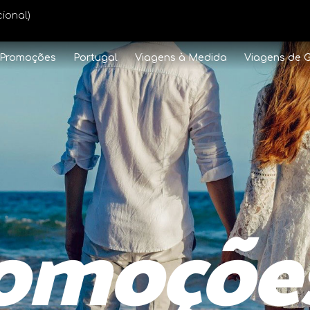
ional)
Promoções
Portugal
Viagens à Medida
Viagens de 
omoçõe