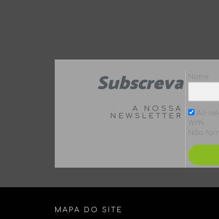
Subscreva
Nome
A NOSSA
Ao sel
NEWSLETTER
With
Não forn
MAPA DO SITE