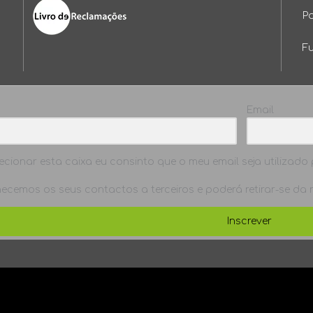
P
F
Email
ecionar esta caixa eu consinto que o meu email seja utilizado p
ecemos os seus contactos a terceiros e poderá retirar-se da
Inscrever