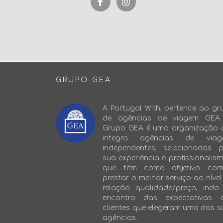
a
n
c
s
e
t
b
a
o
g
o
r
k
a
-
m
f
GRUPO GEA
A Portugal With, pertence ao gr
de agências de viagem GEA
Grupo GEA é uma organização 
integra agências de viag
independentes, selecionadas p
sua experiência e profissionalis
que têm como objetivo co
prestar o melhor serviço ao níve
relação qualidade/preço, indo
encontro das expectativas 
clientes que elegeram uma das s
agências.