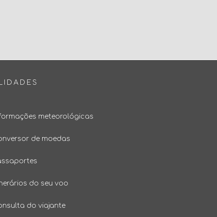
LIDADES
nformações meteorológicas
onversor de moedas
assaportes
inerários do seu voo
onsulta do viajante