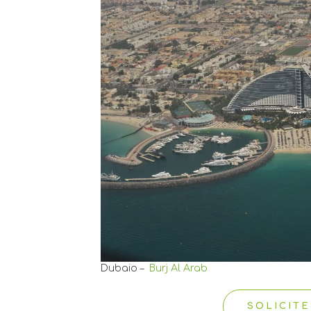
Dubaio –
Burj Al Arab
SOLICIT