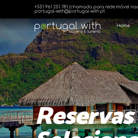
Skip
+351 961 251 781 (chamada para rede móvel nac
to
portugal-with@portugal-with.pt
content
Home
Reservas